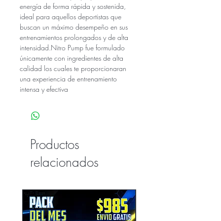
energía de forma rápida y sostenida,
ideal para aquellos deportistas que
buscan un máximo desempeño en sus
entrenamientos prolongados y de alta
intensidad.Nitro Pump fue formulado
únicamente con ingredientes de alta
calidad los cuales te proporcionaran
una experiencia de entrenamiento
intensa y efectiva
Productos
relacionados