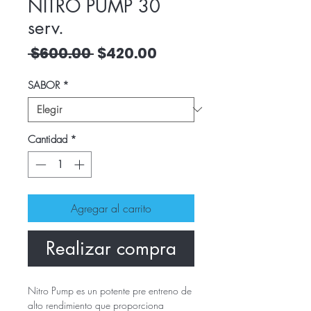
NITRO PUMP 30
serv.
Precio
Precio
 $600.00 
$420.00
de
SABOR
*
oferta
Cantidad
*
Agregar al carrito
Realizar compra
Nitro Pump es un potente pre entreno de
alto rendimiento que proporciona